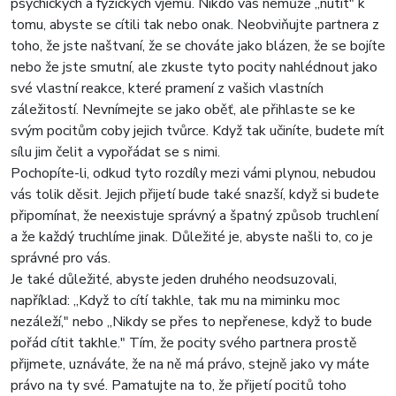
psychických a fyzických vjemů. Nikdo vás nemůže „nutit" k
tomu, abyste se cítili tak nebo onak. Neobviňujte partnera z
toho, že jste naštvaní, že se chováte jako blázen, že se bojíte
nebo že jste smutní, ale zkuste tyto pocity nahlédnout jako
své vlastní reakce, které pramení z vašich vlastních
záležitostí. Nevnímejte se jako oběť, ale přihlaste se ke
svým pocitům coby jejich tvůrce. Když tak učiníte, budete mít
sílu jim čelit a vypořádat se s nimi.
Pochopíte-li, odkud tyto rozdíly mezi vámi plynou, nebudou
vás tolik děsit. Jejich přijetí bude také snazší, když si budete
připomínat, že neexistuje správný a špatný způsob truchlení
a že každý truchlíme jinak. Důležité je, abyste našli to, co je
správné pro vás.
Je také důležité, abyste jeden druhého neodsuzovali,
například: „Když to cítí takhle, tak mu na miminku moc
nezáleží," nebo „Nikdy se přes to nepřenese, když to bude
pořád cítit takhle." Tím, že pocity svého partnera prostě
přijmete, uznáváte, že na ně má právo, stejně jako vy máte
právo na ty své. Pamatujte na to, že přijetí pocitů toho