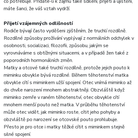
co potřebuje. Přidáte-li k zájmu také sdílení, přijetí a ujištění,
máte šanci, že váš vztah vydrží.
Přijetí vzájemných odlišností
Rodiče bývají často vyděšeni zjištěním, že truchlí rozdílně.
Rozdílné způsoby prožívání vyplývají z normálních odchylek v
osobnosti, socializaci, filozofii, způsobu, jakým se
vyrovnáváme s obtížnými situacemi, a v případě žen také z
poporodních hormonálních změn.
Matky a otcové také truchlí rozdílně, protože jejich pouto k
miminku obvykle bývá rozdílné. Během těhotenství matka
obvykle cítí s miminkem užší spojení. Otec vnímá miminko až
do chvíle narození mnohem abstraktněji. Obzvláště když
miminko zemře v raném těhotenství, otec obvykle cítí
mnohem menší pouto než matka. V průběhu těhotenství
může otec vidět, jak miminko roste, cítit jeho pohyby a
obzvláště po narození se otcovské pouto prohlubuje.
Přesto je pro otce i matky těžké cítit s miminkem stejně
silné spojení.