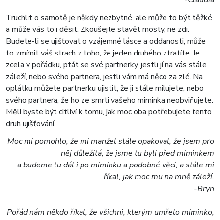
-Claudia
Truchlit o samotě je někdy nezbytné, ale může to být těžké
a může vás to i děsit. Zkoušejte stavět mosty, ne zdi.
Budete-li se ujišťovat o vzájemné lásce a oddanosti, může
to zmírnit váš strach z toho, že jeden druhého ztratíte. Je
zcela v pořádku, ptát se své partnerky, jestli jí na vás stále
záleží, nebo svého partnera, jestli vám má něco za zlé. Na
oplátku můžete partnerku ujistit, že ji stále milujete, nebo
svého partnera, že ho ze smrti vašeho miminka neobviňujete.
Měli byste být citliví k tomu, jak moc oba potřebujete tento
druh ujišťování.
Moc mi pomohlo, že mi manžel stále opakoval, že jsem pro
něj důležitá, že jsme tu byli před miminkem
a budeme tu dál i po miminku a podobné věci, a stále mi
říkal, jak moc mu na mně záleží.
-Bryn
Pořád nám někdo říkal, že všichni, kterým umřelo miminko,