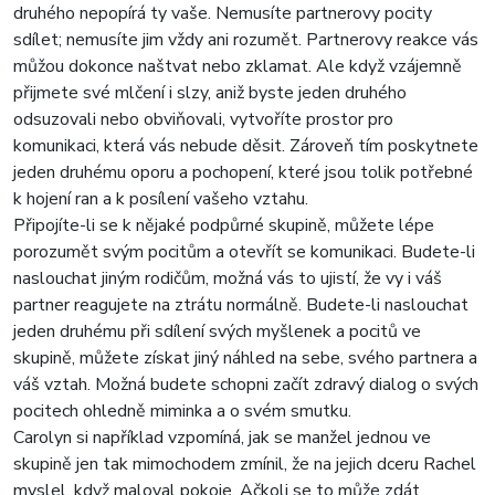
druhého nepopírá ty vaše. Nemusíte partnerovy pocity
sdílet; nemusíte jim vždy ani rozumět. Partnerovy reakce vás
můžou dokonce naštvat nebo zklamat. Ale když vzájemně
přijmete své mlčení i slzy, aniž byste jeden druhého
odsuzovali nebo obviňovali, vytvoříte prostor pro
komunikaci, která vás nebude děsit. Zároveň tím poskytnete
jeden druhému oporu a pochopení, které jsou tolik potřebné
k hojení ran a k posílení vašeho vztahu.
Připojíte-li se k nějaké podpůrné skupině, můžete lépe
porozumět svým pocitům a otevřít se komunikaci. Budete-li
naslouchat jiným rodičům, možná vás to ujistí, že vy i váš
partner reagujete na ztrátu normálně. Budete-li naslouchat
jeden druhému při sdílení svých myšlenek a pocitů ve
skupině, můžete získat jiný náhled na sebe, svého partnera a
váš vztah. Možná budete schopni začít zdravý dialog o svých
pocitech ohledně miminka a o svém smutku.
Carolyn si například vzpomíná, jak se manžel jednou ve
skupině jen tak mimochodem zmínil, že na jejich dceru Rachel
myslel, když maloval pokoje. Ačkoli se to může zdát