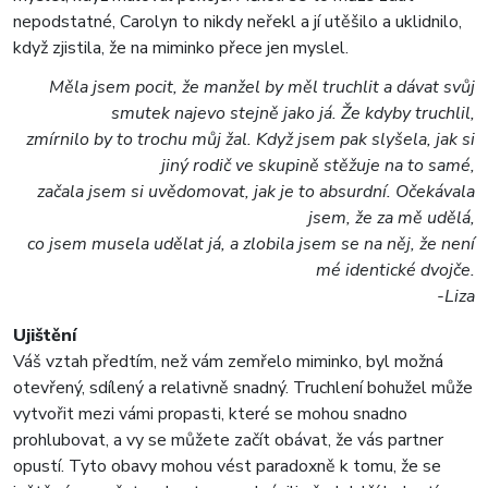
nepodstatné, Carolyn to nikdy neřekl a jí utěšilo a uklidnilo,
když zjistila, že na miminko přece jen myslel.
Měla jsem pocit, že manžel by měl truchlit a dávat svůj
smutek najevo stejně jako já. Že kdyby truchlil,
zmírnilo by to trochu můj žal. Když jsem pak slyšela, jak si
jiný rodič ve skupině stěžuje na to samé,
začala jsem si uvědomovat, jak je to absurdní. Očekávala
jsem, že za mě udělá,
co jsem musela udělat já, a zlobila jsem se na něj, že není
mé identické dvojče.
-Liza
Ujištění
Váš vztah předtím, než vám zemřelo miminko, byl možná
otevřený, sdílený a relativně snadný. Truchlení bohužel může
vytvořit mezi vámi propasti, které se mohou snadno
prohlubovat, a vy se můžete začít obávat, že vás partner
opustí. Tyto obavy mohou vést paradoxně k tomu, že se