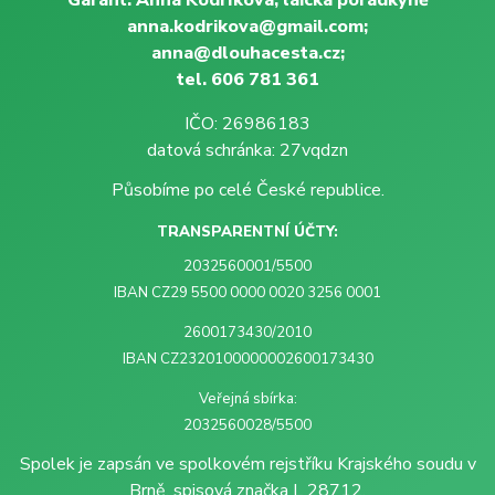
Garant: Anna Kodríková, laická poradkyně
anna.kodrikova@gmail.com;
anna@dlouhacesta.cz;
tel. 606 781 361
IČO: 26986183
datová schránka: 27vqdzn
Působíme po celé České republice.
TRANSPARENTNÍ ÚČTY:
2032560001/5500
IBAN CZ29 5500 0000 0020 3256 0001
2600173430/2010
IBAN CZ2320100000002600173430
Veřejná sbírka:
2032560028/5500
Spolek je zapsán ve spolkovém rejstříku Krajského soudu v
Brně, spisová značka L 28712.