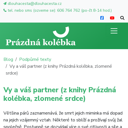
dlouhacesta@dlouhacesta.cz
tel. nebo sms (ozveme se): 606 764 762 (po-čt 8-14 hod.)
Blog
Podpůrné texty
Vy a váš partner (z knihy Prázdná kolébka, zlomené
srdce)
Vy a váš partner (z knihy Prázdná
kolébka, zlomené srdce)
Většina párů zaznamenává, že smrt jejich miminka má dopad
na jejich vzájemný vztah. Některé to sblíží a prožívají svůj žal
společně. Postupně se dozvídají více o své citlivosti a síle a