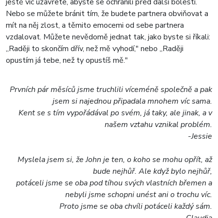
ještě víc uzavřete, abyste se ochránili před další bolestí.
Nebo se můžete bránit tím, že budete partnera obviňovat a
mít na něj zlost, a těmito emocemi od sebe partnera
vzdalovat. Můžete nevědomě jednat tak, jako byste si říkali:
„Raději to skončím dřív, než mě vyhodí," nebo „Raději
opustím já tebe, než ty opustíš mě."
Prvních pár měsíců jsme truchlili víceméně společně a pak
jsem si najednou připadala mnohem víc sama.
Kent se s tím vypořádával po svém, já taky, ale jinak, a v
našem vztahu vznikal problém.
-Jessie
Myslela jsem si, že John je ten, o koho se mohu opřít, až
bude nejhůř. Ale když bylo nejhůř,
potáceli jsme se oba pod tíhou svých vlastních břemen a
nebyli jsme schopni unést ani o trochu víc.
Proto jsme se oba chvíli potáceli každý sám.