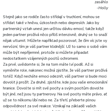
zasáhlo
-Holly
Stejně jako se rodiče často střídají v truchlení, mohou se
střídat také v hněvu, úzkostech nebo depresích. Jako by
partnerský vztah unesl jen určitou dávku emocí, takže když
jeden partner prožívá něco příliš intenzivně, druhý se to snaží
nějak utlumit. Můžete například pozorovat, že čím víc jste vy
nervózní, tím je váš partner klidnější. Už to samo o sobě vám
může být nepříjemné, protože si můžete připadat
nedostatkem vzájemných pocitů ochromeni.
Za prvé, uvědomte si, že na tom máte lví podíl. Až si
vyměníte role, nakonec možná zjistíte, že váš partner prožívá
totéž. Když necháte emoci odeznít, váš partner si bude moci
dovolit ji prožít. Za druhé, zjistěte, kde jsou vaše emocionální
hranice. Dovolte si mít své pocity a svým pocitům dovolte
být jiné, než jsou ty partnerovy. Na své pocity máte právo, ať
už se to někomu líbí nebo ne. Za třetí, přeberte plnou
odpovědnost za své reakce. Vznikají na základě vašich