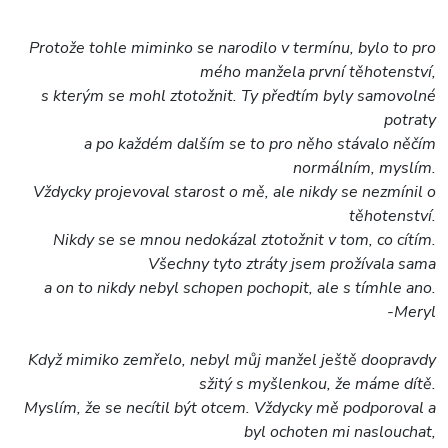
Protože tohle miminko se narodilo v termínu, bylo to pro
mého manžela první těhotenství,
s kterým se mohl ztotožnit. Ty předtím byly samovolné
potraty
a po každém dalším se to pro něho stávalo něčím
normálním, myslím.
Vždycky projevoval starost o mě, ale nikdy se nezmínil o
těhotenství.
Nikdy se se mnou nedokázal ztotožnit v tom, co cítím.
Všechny tyto ztráty jsem prožívala sama
a on to nikdy nebyl schopen pochopit, ale s tímhle ano.
-Meryl
Když mimiko zemřelo, nebyl můj manžel ještě doopravdy
sžitý s myšlenkou, že máme dítě.
Myslím, že se necítil být otcem. Vždycky mě podporoval a
byl ochoten mi naslouchat,