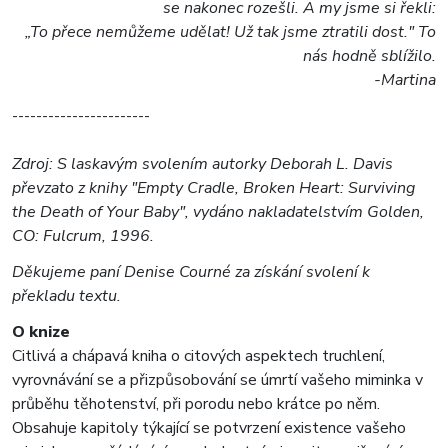
se nakonec rozešli. A my jsme si řekli:
„To přece nemůžeme udělat! Už tak jsme ztratili dost." To
nás hodně sblížilo.
-Martina
-----------------------
Zdroj: S laskavým svolením autorky Deborah L. Davis
převzato z knihy "Empty Cradle, Broken Heart: Surviving
the Death of Your Baby", vydáno nakladatelstvím Golden,
CO: Fulcrum, 1996.
Děkujeme paní Denise Courné za získání svolení k
překladu textu.
O knize
Citlivá a chápavá kniha o citových aspektech truchlení,
vyrovnávání se a přizpůsobování se úmrtí vašeho miminka v
průběhu těhotenství, při porodu nebo krátce po něm.
Obsahuje kapitoly týkající se potvrzení existence vašeho