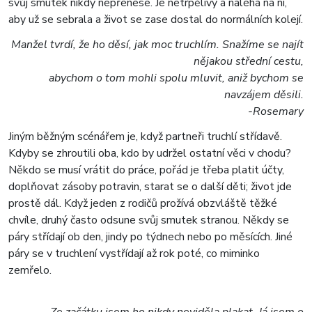
svůj smutek nikdy nepřenese. Je netrpělivý a naléhá na ni,
aby už se sebrala a život se zase dostal do normálních kolejí.
Manžel tvrdí, že ho děsí, jak moc truchlím. Snažíme se najít
nějakou střední cestu,
abychom o tom mohli spolu mluvit, aniž bychom se
navzájem děsili.
-Rosemary
Jiným běžným scénářem je, když partneři truchlí střídavě.
Kdyby se zhroutili oba, kdo by udržel ostatní věci v chodu?
Někdo se musí vrátit do práce, pořád je třeba platit účty,
doplňovat zásoby potravin, starat se o další děti; život jde
prostě dál. Když jeden z rodičů prožívá obzvláště těžké
chvíle, druhý často odsune svůj smutek stranou. Někdy se
páry střídají ob den, jindy po týdnech nebo po měsících. Jiné
páry se v truchlení vystřídají až rok poté, co miminko
zemřelo.