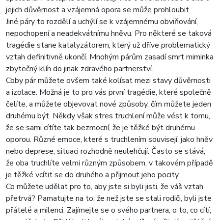
jejich důvěrnost a vzájemná opora se může prohloubit.
Jiné páry to rozdělí a uchýlí se k vzájemnému obviňování,
nepochopení a neadekvátnímu hněvu. Pro některé se taková
tragédie stane katalyzátorem, který už dříve problematický
vztah definitivně ukončí. Mnohým párům zasadí smrt miminka
zbytečný klín do jinak zdravého partnerství.
Coby pár můžete ovšem také kolísat mezi stavy důvěrnosti
a izolace. Možná je to pro vás první tragédie, které společně
čelíte, a můžete objevovat nové způsoby, čím můžete jeden
druhému být. Někdy však stres truchlení může vést k tomu,
že se sami cítíte tak bezmocní, že je těžké být druhému
oporou. Různé emoce, které s truchlením souvisejí, jako hněv
nebo deprese, situaci rozhodně neulehčují. Často se stává,
že oba truchlíte velmi různým způsobem, v takovém případě
je těžké vcítit se do druhého a přijmout jeho pocity.
Co můžete udělat pro to, aby jste si byli jisti, že váš vztah
přetrvá? Pamatujte na to, že než jste se stali rodiči, byli jste
přátelé a milenci. Zajímejte se o svého partnera, o to, co cítí,