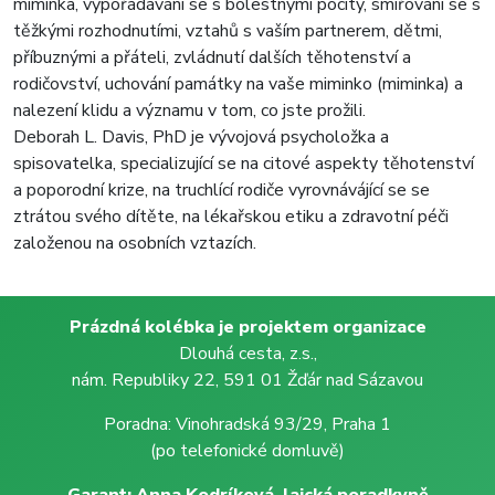
miminka, vypořádávání se s bolestnými pocity, smiřování se s
těžkými rozhodnutími, vztahů s vaším partnerem, dětmi,
příbuznými a přáteli, zvládnutí dalších těhotenství a
rodičovství, uchování památky na vaše miminko (miminka) a
nalezení klidu a významu v tom, co jste prožili.
Deborah L. Davis, PhD je vývojová psycholožka a
spisovatelka, specializující se na citové aspekty těhotenství
a poporodní krize, na truchlící rodiče vyrovnávájící se se
ztrátou svého dítěte, na lékařskou etiku a zdravotní péči
založenou na osobních vztazích.
Prázdná kolébka je projektem organizace
Dlouhá cesta, z.s.,
nám. Republiky 22, 591 01 Žďár nad Sázavou
Poradna: Vinohradská 93/29, Praha 1
(po telefonické domluvě)