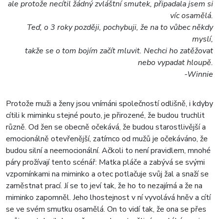
ale protože necítil žádný zvláštní smutek, připadala jsem si
víc osamělá.
Teď, o 3 roky později, pochybuji, že na to vůbec někdy
myslí,
takže se o tom bojím začít mluvit. Nechci ho zatěžovat
nebo vypadat hloupě.
-Winnie
Protože muži a ženy jsou vnímáni společností odlišně, i kdyby
cítili k miminku stejné pouto, je přirozené, že budou truchlit
různě. Od žen se obecně očekává, že budou starostlivější a
emocionálně otevřenější, zatímco od mužů je očekáváno, že
budou silní a neemocionální. Ačkoli to není pravidlem, mnohé
páry prožívají tento scénář: Matka pláče a zabývá se svými
vzpomínkami na miminko a otec potlačuje svůj žal a snaží se
zaměstnat prací. Jí se to jeví tak, že ho to nezajímá a že na
miminko zapomněl. Jeho lhostejnost v ní vyvolává hněv a cítí
se ve svém smutku osamělá. On to vidí tak, že ona se přes