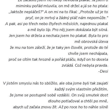
Ze začátku jsem ho nikdy neviděla plakat. Já jsem o
miminku pořád mluvila, on mě držel a já se ho ptala:
„Jaktože nepláčeš?" A on mi na to říkal: „Protože už je to
pryč, on je mrtvý a žádný pláč nám nepomůže."
A pak, asi po třech nebo čtyřech měsících, najednou plakal
a mě bylo líp. Pro něj jsem dokázala být silná.
Jen jsem ho držela a nechala jsem ho plakat. Byla to pro
mě obrovská úleva
že mu na tom záleží, že je taky jen člověk, protože do té
chvíle jsem nechápala,
proč se cítím tak hrozně a pořád pláču, když on to docela
zvládá. Což nebyla pravda.
-Desi
V jistém smyslu nás to sblížilo, ale oba jsme byli tak zaujati
každý svým vlastním přežitím,
že jsme se postupně sobě vzdálili. On svůj smutek dost
dlouho potlačoval a chtěl po mně,
abych už začala znovu žít. Až po roce ho to náhle silně