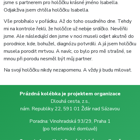
jsme s partnerem pro holčičku krásné jméno Isabella.
Odjakživa jsem chtěla holčičku Isabella.
Vše probíhalo v pořádku. Až do toho osudného dne. Tehdy
mi na kontrole řekli, že holčičce už nebije srdíčko. Nevěřili
jsme. Ale následující den jsme v noci museli odjet akutně do
porodnice, kde, bohužel, diagnózu potvrdili. A já jsem holčičku
musela porodit mrtvou. A navíc, co bylo pro mě strašné, se
mnou při porodu nesměl být můj partner.
Na svojí holčičku nikdy nezapomenu. A vždy ji budu milovat.
Prázdná kolébka je projektem organizace
Dlouhá cesta, z.s.,
nám. Republiky 22, 591 01 Žďár nad Sázavou
Poradna: Vinohradská 93/29, Praha 1
(po telefonické domluvě)