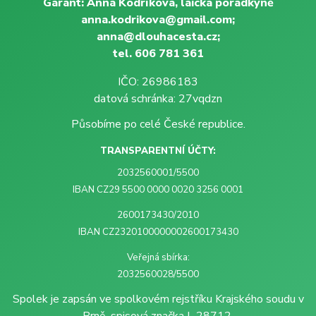
Garant: Anna Kodríková, laická poradkyně
anna.kodrikova@gmail.com;
anna@dlouhacesta.cz;
tel. 606 781 361
IČO: 26986183
datová schránka: 27vqdzn
Působíme po celé České republice.
TRANSPARENTNÍ ÚČTY:
2032560001/5500
IBAN CZ29 5500 0000 0020 3256 0001
2600173430/2010
IBAN CZ2320100000002600173430
Veřejná sbírka:
2032560028/5500
Spolek je zapsán ve spolkovém rejstříku Krajského soudu v