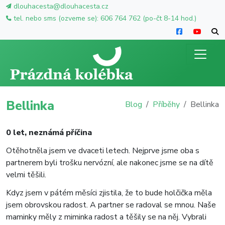
dlouhacesta@dlouhacesta.cz
tel. nebo sms (ozveme se): 606 764 762 (po-čt 8-14 hod.)
Bellinka
Blog
Příběhy
Bellinka
0 let, neznámá příčina
Otěhotněla jsem ve dvaceti letech. Nejprve jsme oba s
partnerem byli trošku nervózní, ale nakonec jsme se na dítě
velmi těšili.
Kdyz jsem v pátém měsíci zjistila, že to bude holčička měla
jsem obrovskou radost. A partner se radoval se mnou. Naše
maminky měly z miminka radost a těšily se na něj. Vybrali