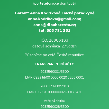
(po telefonické domluvě)
Garant: Anna Kodríková, laická poradkyně
anna.kodrikova@gmail.com;
anna@dlouhacesta.cz;
tel. 606 781 361
IČO: 26986183
datová schránka: 27vqdzn
Působíme po celé České republice.
TRANSPARENTNÍ ÚČTY:
2032560001/5500
IBAN CZ29 5500 0000 0020 3256 0001
2600173430/2010
IBAN CZ2320100000002600173430
Veřejná sbírka:
2032560028/5500