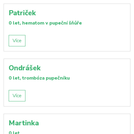
Patriček
0 let, hematom v pupeční šňůře
Více
Ondrášek
0 let, trombóza pupečníku
Více
Martinka
0 let