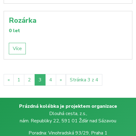
Rozárka
0 let
Více
«
1
2
3
4
»
Stránka 3 z 4
Prázdná kolébka je projektem organizace
Dlouhá cesta, z.s.,
nám. Republiky 22, 591 01 Žďár nad Sázavou
Poradna: Vinohradská 93/29, Praha 1