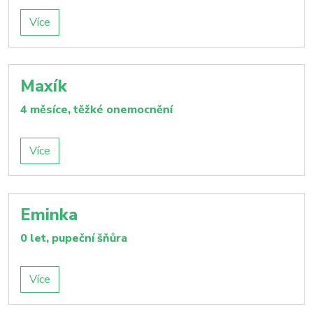
Více
Maxík
4 měsíce, těžké onemocnění
Více
Eminka
0 let, pupeční šňůra
Více