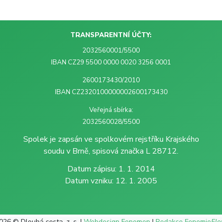
TRANSPARENTNÍ ÚČTY:
2032560001/5500
IBAN CZ29 5500 0000 0020 3256 0001
2600173430/2010
IBAN CZ2320100000002600173430
Veřejná sbírka:
2032560028/5500
Spolek je zapsán ve spolkovém rejstříku Krajského
soudu v Brně, spisová značka L 28712.
Datum zápisu: 1. 1. 2014
Datum vzniku: 12. 1. 2005
026 © Dlouhá cesta, z. s. |
Webdesign Fenomen
|
Redakce Fenomio
Fl