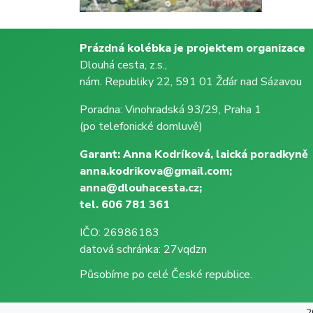
Prázdná kolébka je projektem organizace
Dlouhá cesta, z.s.,
nám. Republiky 22, 591 01 Žďár nad Sázavou
Poradna: Vinohradská 93/29, Praha 1
(po telefonické domluvě)
Garant: Anna Kodríková, laická poradkyně
anna.kodrikova@gmail.com;
anna@dlouhacesta.cz;
tel. 606 781 361
IČO: 26986183
datová schránka: 27vqdzn
Působíme po celé České republice.
2