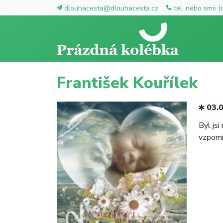
dlouhacesta@dlouhacesta.cz
tel. nebo sms (
František Kouřílek
03.
Byl js
vzpomí