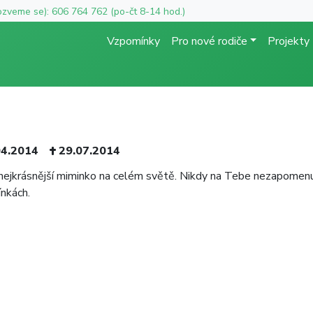
ozveme se): 606 764 762 (po-čt 8-14 hod.)
Vzpomínky
Pro nové rodiče
Projekty
04.2014
29.07.2014
i nejkrásnější miminko na celém světě. Nikdy na Tebe nezapomenu
nkách.