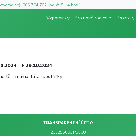
ozveme se): 606 764 762 (po-čt 8-14 hod.)
Vzpomínky
Pro nové rodiče
Projekty
10.2024
29.10.2024
e tě.... máma, táta i sestřičky.
TRANSPARENTNÍ ÚČTY:
2032560001/5500