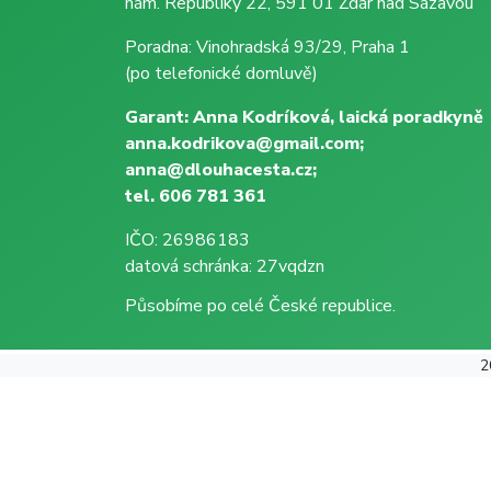
nám. Republiky 22, 591 01 Žďár nad Sázavou
Poradna: Vinohradská 93/29, Praha 1
(po telefonické domluvě)
Garant: Anna Kodríková, laická poradkyně
anna.kodrikova@gmail.com;
anna@dlouhacesta.cz;
tel. 606 781 361
IČO: 26986183
datová schránka: 27vqdzn
Působíme po celé České republice.
2