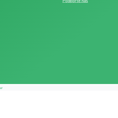
Podpořte nás
ow