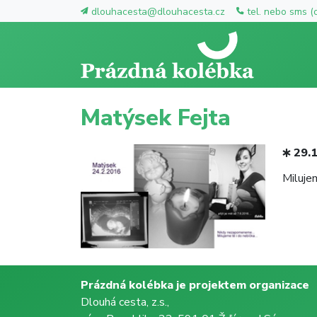
dlouhacesta@dlouhacesta.cz
tel. nebo sms (
Matýsek Fejta
29.
Milujem
Prázdná kolébka je projektem organizace
Dlouhá cesta, z.s.,