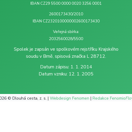
IBAN CZ29 5500 0000 0020 3256 0001
2600173430/2010
IBAN CZ2320100000002600173430
Veřejná sbírka:
2032560028/5500
Spolek je zapsán ve spolkovém rejstříku Krajského
soudu v Brně, spisová značka L 28712.
Datum zápisu: 1. 1. 2014
Datum vzniku: 12. 1. 2005
026 © Dlouhá cesta, z. s. |
Webdesign Fenomen
|
Redakce Fenomio
Fl