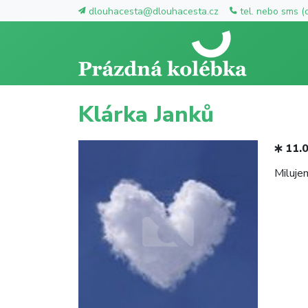
dlouhacesta@dlouhacesta.cz
tel. nebo sms (
Klárka Janků
11.
Miluje