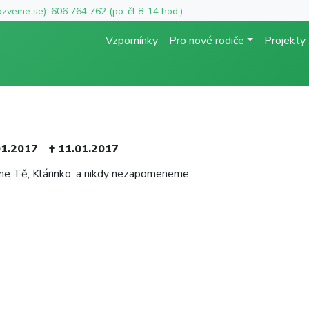
ozveme se): 606 764 762 (po-čt 8-14 hod.)
Vzpomínky
Pro nové rodiče
Projekty
01.2017
11.01.2017
me Tě, Klárinko, a nikdy nezapomeneme.