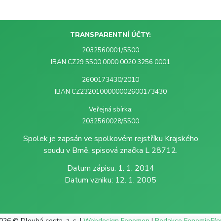
TRANSPARENTNÍ ÚČTY:
2032560001/5500
IBAN CZ29 5500 0000 0020 3256 0001
2600173430/2010
IBAN CZ2320100000002600173430
Veřejná sbírka:
2032560028/5500
Spolek je zapsán ve spolkovém rejstříku Krajského
soudu v Brně, spisová značka L 28712.
Datum zápisu: 1. 1. 2014
Datum vzniku: 12. 1. 2005
026 © Dlouhá cesta, z. s. |
Webdesign Fenomen
|
Redakce Fenomio
Fl