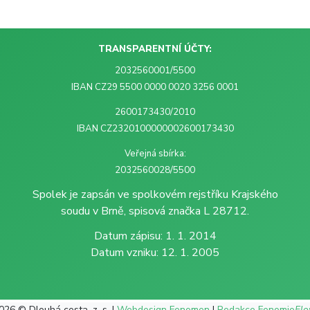
TRANSPARENTNÍ ÚČTY:
2032560001/5500
IBAN CZ29 5500 0000 0020 3256 0001
2600173430/2010
IBAN CZ2320100000002600173430
Veřejná sbírka:
2032560028/5500
Spolek je zapsán ve spolkovém rejstříku Krajského
soudu v Brně, spisová značka L 28712.
Datum zápisu: 1. 1. 2014
Datum vzniku: 12. 1. 2005
026 © Dlouhá cesta, z. s. |
Webdesign Fenomen
|
Redakce Fenomio
Fl