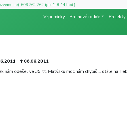
ozveme se): 606 764 762 (po-čt 8-14 hod.)
Vzpomínky
Pro nové rodiče
Projekty
06.2011
06.06.2011
k nám odešel ve 39 tt. Matýsku moc nám chybíš ... stále na T