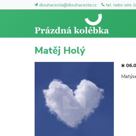
dlouhacesta@dlouhacesta.cz
tel. nebo sms (
Matěj Holý
06.
Matýse