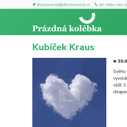
dlouhacesta@dlouhacesta.cz
tel. nebo sms (
Kubíček Kraus
30.
Svého 
vyvolá
vážil 3
chlape