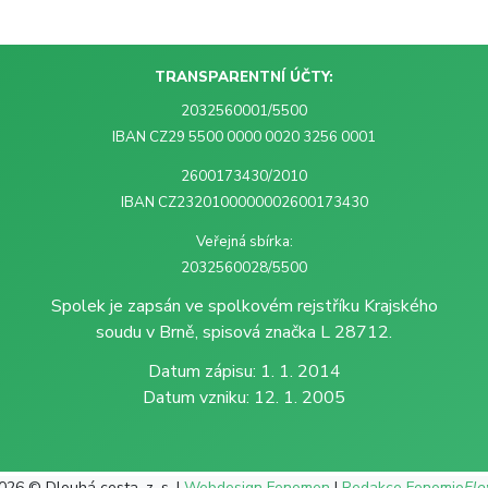
TRANSPARENTNÍ ÚČTY:
2032560001/5500
IBAN CZ29 5500 0000 0020 3256 0001
2600173430/2010
IBAN CZ2320100000002600173430
Veřejná sbírka:
2032560028/5500
Spolek je zapsán ve spolkovém rejstříku Krajského
soudu v Brně, spisová značka L 28712.
Datum zápisu: 1. 1. 2014
Datum vzniku: 12. 1. 2005
026 © Dlouhá cesta, z. s. |
Webdesign Fenomen
|
Redakce Fenomio
Fl