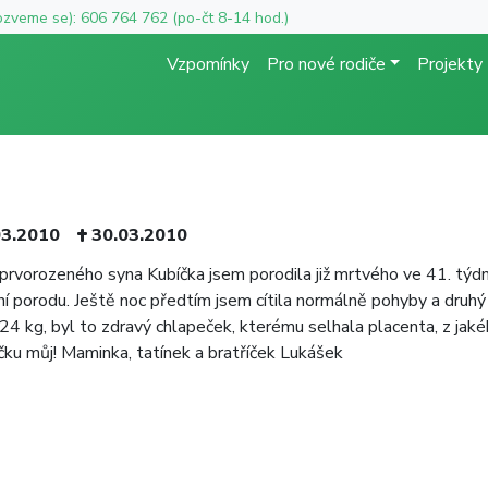
ozveme se): 606 764 762 (po-čt 8-14 hod.)
Vzpomínky
Pro nové rodiče
Projekty
03.2010
30.03.2010
prvorozeného syna Kubíčka jsem porodila již mrtvého ve 41. týd
ní porodu. Ještě noc předtím jsem cítila normálně pohyby a druhý
,24 kg, byl to zdravý chlapeček, kterému selhala placenta, z jaké
čku můj! Maminka, tatínek a bratříček Lukášek