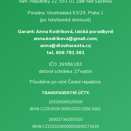
nám. Republiky 22, 591 01 Žďár nad Sázavou
Poradna: Vinohradská 93/29, Praha 1
(po telefonické domluvě)
Garant: Anna Kodríková, laická poradkyně
anna.kodrikova@gmail.com;
anna@dlouhacesta.cz;
tel. 606 781 361
IČO: 26986183
datová schránka: 27vqdzn
Působíme po celé České republice.
TRANSPARENTNÍ ÚČTY:
2032560001/5500
IBAN CZ29 5500 0000 0020 3256 0001
2600173430/2010
IBAN CZ2320100000002600173430