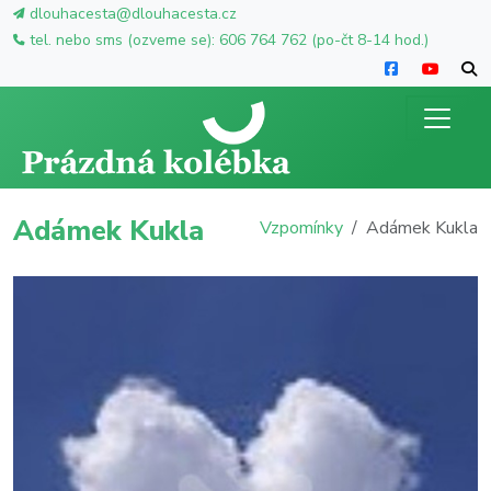
dlouhacesta@dlouhacesta.cz
tel. nebo sms (ozveme se): 606 764 762 (po-čt 8-14 hod.)
Adámek Kukla
Vzpomínky
Adámek Kukla