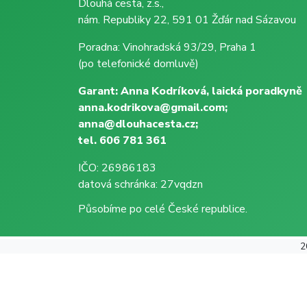
Dlouhá cesta, z.s.,
nám. Republiky 22, 591 01 Žďár nad Sázavou
Poradna: Vinohradská 93/29, Praha 1
(po telefonické domluvě)
Garant: Anna Kodríková, laická poradkyně
anna.kodrikova@gmail.com;
anna@dlouhacesta.cz;
tel. 606 781 361
IČO: 26986183
datová schránka: 27vqdzn
Působíme po celé České republice.
2