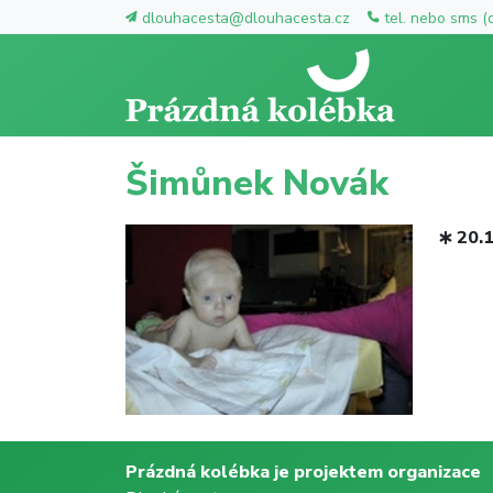
dlouhacesta@dlouhacesta.cz
tel. nebo sms (
Šimůnek Novák
20.
Prázdná kolébka je projektem organizace