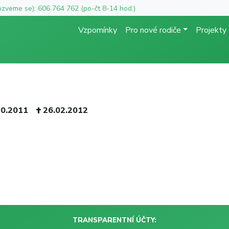
ozveme se): 606 764 762 (po-čt 8-14 hod.)
Vzpomínky
Pro nové rodiče
Projekty
10.2011
26.02.2012
TRANSPARENTNÍ ÚČTY: