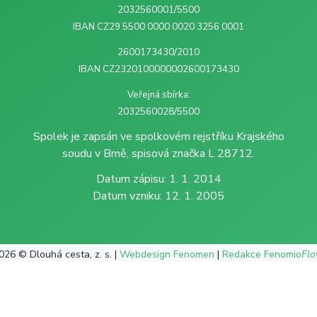
2032560001/5500
IBAN CZ29 5500 0000 0020 3256 0001
2600173430/2010
IBAN CZ2320100000002600173430
Veřejná sbírka:
2032560028/5500
Spolek je zapsán ve spolkovém rejstříku Krajského
soudu v Brně, spisová značka L 28712.
Datum zápisu: 1. 1. 2014
Datum vzniku: 12. 1. 2005
026 © Dlouhá cesta, z. s. |
Webdesign Fenomen
|
Redakce Fenomio
Fl