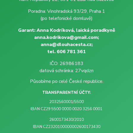
Poradna: Vinohradská 93/29, Praha 1
(po telefonické domluvě)
Garant: Anna Kodríková, laická poradkyně
anna.kodrikova@gmail.com;
anna@dlouhacesta.cz;
tel. 606 781 361
IČO: 26986183
datová schránka: 27vqdzn
Působíme po celé České republice.
TRANSPARENTNÍ ÚČTY:
2032560001/5500
IBAN CZ29 5500 0000 0020 3256 0001
2600173430/2010
IBAN CZ2320100000002600173430