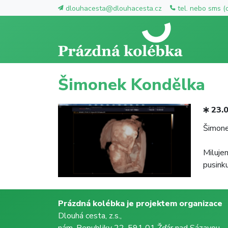
dlouhacesta@dlouhacesta.cz
tel. nebo sms (
Šimonek Kondělka
23.
Šimone
Miluje
pusinku
Prázdná kolébka je projektem organizace
Dlouhá cesta, z.s.,
nám. Republiky 22, 591 01 Žďár nad Sázavou