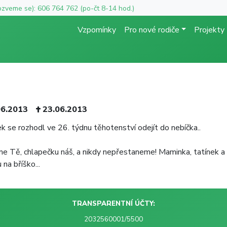
ozveme se): 606 764 762 (po-čt 8-14 hod.)
Vzpomínky
Pro nové rodiče
Projekty
06.2013
23.06.2013
k se rozhodl ve 26. týdnu těhotenství odejít do nebíčka..
me Tě, chlapečku náš, a nikdy nepřestaneme! Maminka, tatínek a 
 na bříško...
TRANSPARENTNÍ ÚČTY:
2032560001/5500