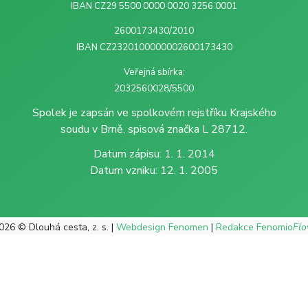
IBAN CZ29 5500 0000 0020 3256 0001
2600173430/2010
IBAN CZ2320100000002600173430
Veřejná sbírka:
2032560028/5500
Spolek je zapsán ve spolkovém rejstříku Krajského
soudu v Brně, spisová značka L 28712.
Datum zápisu: 1. 1. 2014
Datum vzniku: 12. 1. 2005
026 © Dlouhá cesta, z. s. |
Webdesign Fenomen
|
Redakce Fenomio
Fl